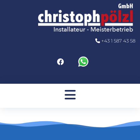
+43 1 587 43 58

