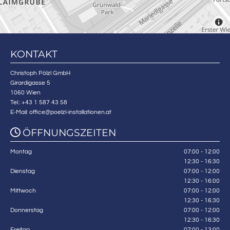
KONTAKT
Christoph Pölzl GmbH
Girardigasse 5
1060 Wien
Tel.:
+43 1 587 43 58
E-Mail:
office@poelzl-installationen.at
ÖFFNUNGSZEITEN

Montag
07:00 - 12:00
12:30 - 16:30
Dienstag
07:00 - 12:00
12:30 - 16:00
Mittwoch
07:00 - 12:00
12:30 - 16:30
Donnerstag
07:00 - 12:00
12:30 - 16:30
Freitag
07:00 - 13:00